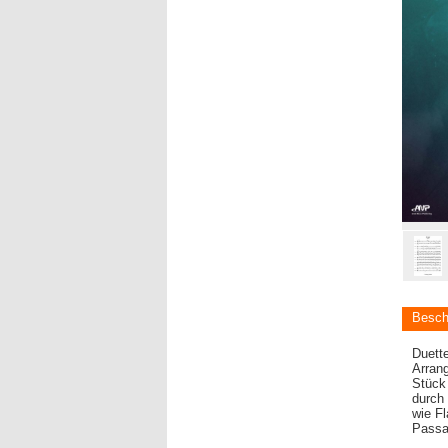
Besch
Duett
Arrang
Stück 
durch
wie Fl
Passa