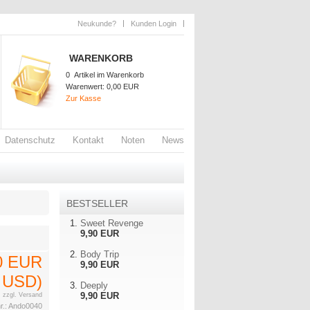
Neukunde?
Kunden Login
WARENKORB
0
Artikel im Warenkorb
Warenwert:
0,00 EUR
Zur Kasse
Datenschutz
Kontakt
Noten
News
BESTSELLER
Sweet Revenge
9,90 EUR
Body Trip
0 EUR
9,90 EUR
0 USD)
Deeply
9,90 EUR
.
zzgl. Versand
r.:
Ando0040