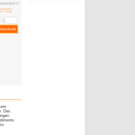
erbestand:
0
:
Warenkorb
esem
n. Das
rungen
udiments
rze