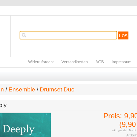
Los
Widerrufsrecht
Versandkosten
AGB
Impressum
en
/
Ensemble
/
Drumset Duo
ply
Preis:
9,9
(9,9
inkl. gesetzl. MwSt
Artikeln