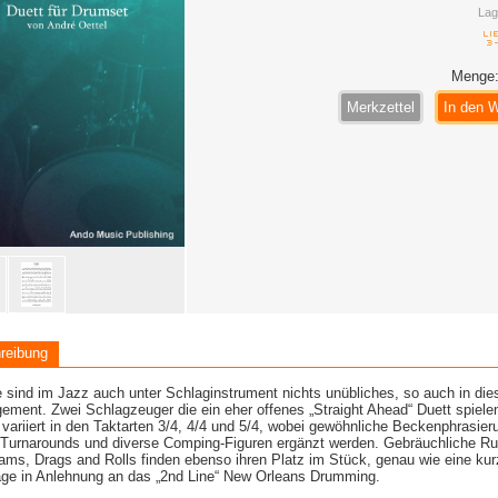
Lag
Menge
Merkzettel
In den 
reibung
e sind im Jazz auch unter Schlaginstrument nichts unübliches, so auch in di
ement. Zwei Schlagzeuger die ein eher offenes „Straight Ahead“ Duett spiele
variiert in den Taktarten 3/4, 4/4 und 5/4, wobei gewöhnliche Beckenphrasie
 Turnarounds und diverse Comping-Figuren ergänzt werden. Gebräuchliche R
ams, Drags and Rolls finden ebenso ihren Platz im Stück, genau wie eine ku
ge in Anlehnung an das „2nd Line“ New Orleans Drumming.