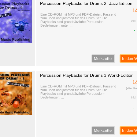
Percussion Playbacks for Drums 2 -Jazz Edition
1
Eine CD-ROM mit MP3 und PDF-Dateien. Passend
zum üben und jammen für das Drum-Set. Die
inkl
Playbacks sind grundsätzliche Percussion-
Begleitungen, unter ...
Merkzettel
In den 
Percussion Playbacks for Drums 3 World-Edition
1
Eine CD-ROM mit MP3 und PDF-Dateien. Passend
(alter P
zum üben und jammen für das Drum-Set. Die
Playbacks sind grundsätzliche Percussion-
Begleitungen, ...
inkl
Merkzettel
In den 