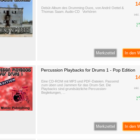
1
Debüt-Album des Drumming-Duos, von André Oettel &
Thomas Saam. Audio-CD Vorhören
inkl
Merkzettel
In den 
Percussion Playbacks for Drums 1 - Pop Edition
1
Eine CD-ROM mit MP3 und PDF-Dateien. Passend
zum üben und Jammen für das Drum-Set. Die
inkl
Playbacks sind grundsätzliche Percussion-
Begleitungen, ...
Merkzettel
In den 