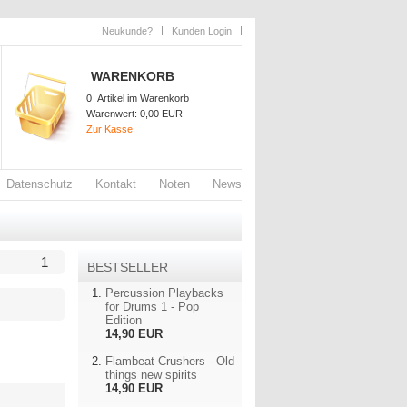
Neukunde?
Kunden Login
WARENKORB
0
Artikel im Warenkorb
Warenwert:
0,00 EUR
Zur Kasse
Datenschutz
Kontakt
Noten
News
1
BESTSELLER
Percussion Playbacks
for Drums 1 - Pop
Edition
14,90 EUR
Flambeat Crushers - Old
things new spirits
14,90 EUR